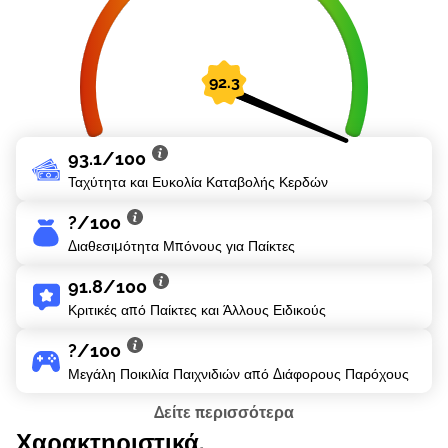
93.1/100
Ταχύτητα και Ευκολία Καταβολής Κερδών
?/100
Διαθεσιμότητα Μπόνους για Παίκτες
91.8/100
Κριτικές από Παίκτες και Άλλους Ειδικούς
?/100
Μεγάλη Ποικιλία Παιχνιδιών από Διάφορους Παρόχους
Δείτε περισσότερα
Χαρακτηριστικά.