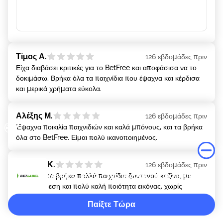
Τίμος Α.
126 εβδομάδες πριν
Είχα διαβάσει κριτικές για το ВеtFrее και αποφάσισα να το
δοκιμάσω. Βρήκα όλα τα παιχνίδια που έψαχνα και κέρδισα
και μερικά χρήματα εύκολα.
Αλέξης Μ.
126 εβδομάδες πριν
Έψαχνα ποικιλία παιχνιδιών και καλά μπόνους, και τα βρήκα
όλα στο ВеtFrее. Είμαι πολύ ικανοποιημένος.
Συνεχίζοντας την περιήγηση, αποδέχεστε τη χρήση cookies σύμφωνα
Γιάννης Κ.
126 εβδομάδες πριν
Μέχρι € 1500 + 150 δωρεάν περιστροφές
Στο ВеtFrее βρήκα πολλά παιχνίδια ζωντανού καζίνο, με
καλή σύνδεση και πολύ καλή ποιότητα εικόνας, χωρίς
διακοπές και προβλήματα.
Παίξτε Τώρα