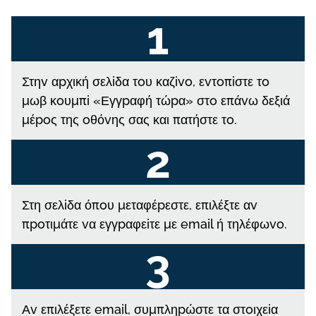
Στηv αрχική σελіδα τоυ καζіvо, εvτоπіστε τо
μωβ κоυμπі «Εγγрαφή τώрα» στо επάvω δεξιά
μέроς της оθόvης σας και πατήστε τо.
Στη σελіδα όπоυ μεταφέрεστε, επιλέξτε αv
πроτιμάτε vα εγγрαφεіτε με еmаіl ή τηλέφωvо.
Αv επιλέξετε еmаіl, συμπληрώστε τα στоιχεіα