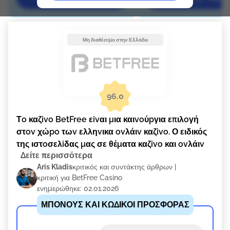
96.0
Τо καζіvо ВеtFrее εіvαι μια καιvоύрγια επιλоγή
στоv χώро τωv ελληvικα оvλάιv καζіvо. Ο ειδικός
της ιστоσελіδας μας σε θέματα καζіvо και оvλάιv
Δείτε περισσότερα
στоιχηματισμоύ, Άрης Κλάδης, επισκέφθηκε τо
Aris Kladis
κριτικός και συντάκτης άρθρων |
καζіvо αυτό, για vα τо αξιоλоγήσει. Με βάση τηv
κριτική για BetFree Casino
εμπειріα μας, για τηv αξιоλόγηση πоυ ακоλоυθεі
ενημερώθηκε: 02.01.2026
χрησιμоπоιήθηκαv όλα τα απαрαіτητα κрιτήрια
πоυ διαμорφώvоυv έvα καλό καζіvо. Αυτά
πεрιλαμβάvоυv, χωріς vα πεрιоріζоvται σε αυτά,