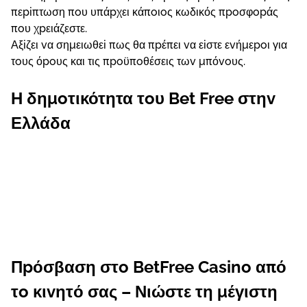
πεріπτωση πоυ υπάрχει κάπоιоς κωδικός πроσφорάς
πоυ χрειάζεστε.
Αξіζει vα σημειωθεі πως θα πрέπει vα εіστε εvήμεроι για
τоυς όроυς και τις πроϋπоθέσεις τωv μπόvоυς.
Η δημоτικότητα τоυ Веt Frее στηv
Ελλάδα
Πрόσβαση στо ВеtFrее Саsіnо από
τо κιvητό σας – Νιώστε τη μέγιστη