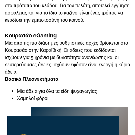
στα πρότυπα του κλάδου. Για τον πελάτη, αποτελεί εγγύηση
ασφάλειας και για το ίδιο το καζίνο, είναι ένας τρόπος να
κερδίσει την εμπιστοσύνη του κοινού.
Κουρασάο eGaming
Μία από τις πιο διάσημες ρυθμιστικές αρχές βρίσκεται στο
Κουρασάο στην Καραϊβική. Οι άδειες που εκδίδονται
ισχύουν για 5 χρόνια με δυνατότητα ανανέωσης και οι
δευτερεύουσες άδειες ισχύουν εφόσον είναι ενεργή η κύρια
άδεια.
Βασικά Πλεovεκτήματα
Μία άδεια για όλα τα είδη ψυχαγωγίας
Χαμηλοί φόροι