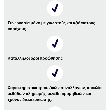
Συνεργασία μόνο με γνωστούς και αξιόπιστους
παρόχους.
Κατάλληλοι όροι προώθησης.
Χαρακτηριστικά τραπεζικών συναλλαγών, ποικιλία
μεθόδων πληρωμής, μεγέθη προμηθειών και
χρόνος διεκπεραίωσης.