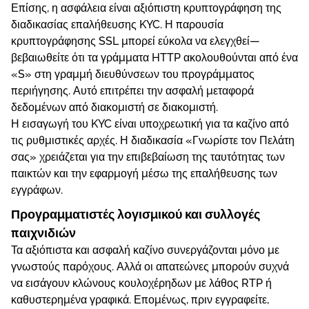
Επίσης, η ασφάλεια είναι αξιόπιστη κρυπτογράφηση της
διαδικασίας επαλήθευσης KYC. Η παρουσία
κρυπτογράφησης SSL μπορεί εύκολα να ελεγχθεί—
βεβαιωθείτε ότι τα γράμματα HTTP ακολουθούνται από ένα
«S» στη γραμμή διευθύνσεων του προγράμματος
περιήγησης. Αυτό επιτρέπει την ασφαλή μεταφορά
δεδομένων από διακομιστή σε διακομιστή.
Η εισαγωγή του KYC είναι υποχρεωτική για τα καζίνο από
τις ρυθμιστικές αρχές. Η διαδικασία «Γνωρίστε τον Πελάτη
σας» χρειάζεται για την επιβεβαίωση της ταυτότητας των
παικτών και την εφαρμογή μέσω της επαλήθευσης των
εγγράφων.
Προγραμματιστές λογισμικού και συλλογές
παιχνιδιών
Τα αξιόπιστα και ασφαλή καζίνο συνεργάζονται μόνο με
γνωστούς παρόχους. Αλλά οι απατεώνες μπορούν συχνά
να εισάγουν κλώνους κουλοχέρηδων με λάθος RTP ή
καθυστερημένα γραφικά. Επομένως, πριν εγγραφείτε,