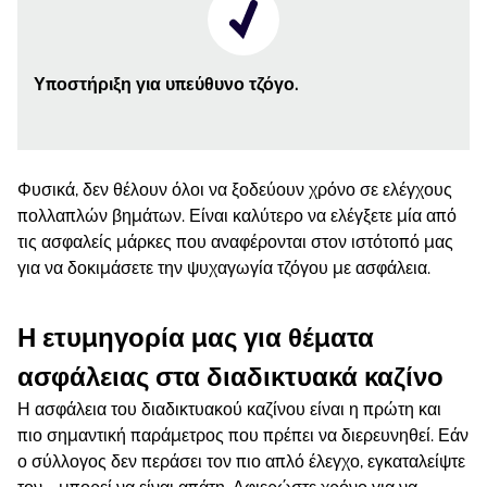
Υποστήριξη για υπεύθυνο τζόγο.
Φυσικά, δεν θέλουν όλοι να ξοδεύουν χρόνο σε ελέγχους
πολλαπλών βημάτων. Είναι καλύτερο να ελέγξετε μία από
τις ασφαλείς μάρκες που αναφέρονται στον ιστότοπό μας
για να δοκιμάσετε την ψυχαγωγία τζόγου με ασφάλεια.
Η ετυμηγορία μας για θέματα
ασφάλειας στα διαδικτυακά καζίνο
Η ασφάλεια του διαδικτυακού καζίνου είναι η πρώτη και
πιο σημαντική παράμετρος που πρέπει να διερευνηθεί. Εάν
ο σύλλογος δεν περάσει τον πιο απλό έλεγχο, εγκαταλείψτε