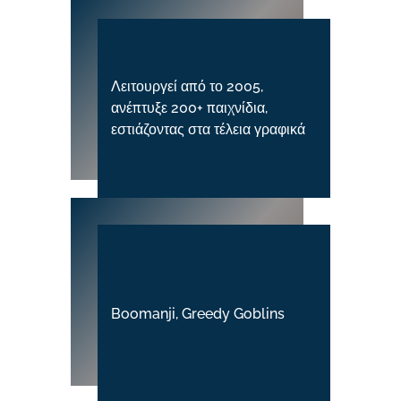
Λειτουργεί από το 2005,
ανέπτυξε 200+ παιχνίδια,
εστιάζοντας στα τέλεια γραφικά
Boomanji, Greedy Goblins