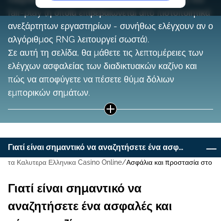
fair-play (η οποία επιβεβαιώνεται από πιστοποιητικά
ανεξάρτητων εργαστηρίων - συνήθως ελέγχουν αν ο
αλγόριθμος RNG λειτουργεί σωστά).
Σε αυτή τη σελίδα, θα μάθετε τις λεπτομέρειες των
ελέγχων ασφαλείας των διαδικτυακών καζίνο και
πώς να αποφύγετε να πέσετε θύμα δόλιων
εμπορικών σημάτων.
Γιατί είναι σημαντικό να αναζητήσετε ένα ασφαλές και νόμιμο καζίνο;
τα Καλυτερα Ελληνικα Casino Online
Ασφάλια και προστασία στο ίν
Τι πρέπει να προσέξεις κατά την επιλογή; Κορυφαίες 5
συμβουλές από την OC24 LTD
Γιατί είναι σημαντικό να
Κίνδυνοι από την επιλογή παρανόμων τοποθεσιών
αναζητήσετε ένα ασφαλές και
Βασικές συμβουλές πριν εγγραφείτε σε έναν ιστότοπο