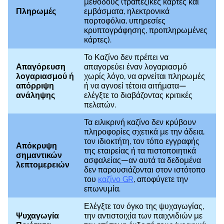
μεθόδους (τραπεζικές κάρτες και
Πληρωμές
εμβάσματα, ηλεκτρονικά
πορτοφόλια, υπηρεσίες
κρυπτογράφησης, προπληρωμένες
κάρτες).
Το Καζίνο δεν πρέπει να
Απαγόρευση
απαγορεύει έναν λογαριασμό
λογαριασμού ή
χωρίς λόγο, να αρνείται πληρωμές
απόρριψη
ή να αγνοεί τέτοια αιτήματα—
ανάληψης
ελέγξτε το διαβάζοντας κριτικές
πελατών.
Τα ειλικρινή καζίνο δεν κρύβουν
πληροφορίες σχετικά με την άδεια,
τον ιδιοκτήτη, τον τόπο εγγραφής
Απόκρυψη
της εταιρείας ή τα πιστοποιητικά
σημαντικών
ασφαλείας—αν αυτά τα δεδομένα
λεπτομερειών
δεν παρουσιάζονται στον ιστότοπο
του
καζίνο GR
, αποφύγετε την
επωνυμία.
Ελέγξτε τον όγκο της ψυχαγωγίας,
Ψυχαγωγία
την αντιστοιχία των παιχνιδιών με