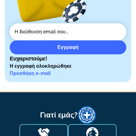
Εγγραφή
Ευχαριστούμε!
Η εγγραφή ολοκληρώθηκε
Προσθήκη e-mail
Γιατί εμάς?