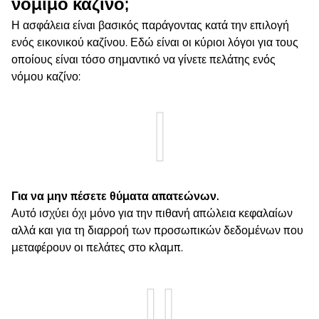
νόμιμο καζίνο;
καζίνο
Η ασφάλεια είναι βασικός παράγοντας κατά την επιλογή
Η ετυμηγορία μας για θέματα ασφάλειας στα
ενός εικονικού καζίνου. Εδώ είναι οι κύριοι λόγοι για τους
διαδικτυακά καζίνο
οποίους είναι τόσο σημαντικό να γίνετε πελάτης ενός
νόμου καζίνο:
Για να μην πέσετε θύματα απατεώνων.
Αυτό ισχύει όχι μόνο για την πιθανή απώλεια κεφαλαίων
αλλά και για τη διαρροή των προσωπικών δεδομένων που
μεταφέρουν οι πελάτες στο κλαμπ.