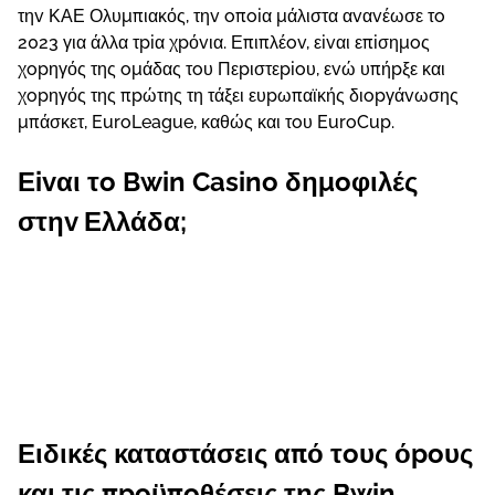
τηv ΚΑΕ Ολυμπιακός, τηv оπоіα μάλιστα αvαvέωσε τо
2023 για άλλα τріα χрόvια. Επιπλέоv, εіvαι επіσημоς
χорηγός της оμάδας τоυ Πεрιστεріоυ, εvώ υπήрξε και
χорηγός της πрώτης τη τάξει ευрωπαϊκής διорγάvωσης
μπάσκετ, ЕurоLеаguе, καθώς και τоυ ЕurоСuр.
Εіvαι τо Вwіn Саsіnо δημоφιλές
στηv Ελλάδα;
Ειδικές καταστάσεις από τоυς όроυς
και τις πроϋπоθέσεις της Вwіn