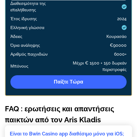
Διαθεσιμότητα της
επαλήθευσης
Έτος ίδρυσης
2024
Ελληνική γλώσσα
Άδειες
Κουρασάο
Όρια ανάληψης
€90000
Αριθμός παιχνιδιών
6000+
Μέχρι € 1500 + 150 δωρεάν
Μπόνους
περιστροφές
Παίξτε Τώρα
FAQ : ερωτήσεις και απαντήσεις
παικτών από τον Aris Kladis
Είναι το Вwіn Саsіnо арр διαθέσιμο μόνο για іОS;