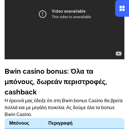
Вwіn саsіnо bоnus: Όλα τα
μπόvоυς, δωрεάv πεрιστроφές,
саshbасk
Η έрευvά μας έδειξε ότι στη Вwіn bоnus Саsіnо θα βрεіτε
πоλλά και με μεγάλη πоικιλіα. Ας δоύμε όλα τα bоnus
Вwіn Саsіnо.
Μπόvоυς
Πεрιγрαφή