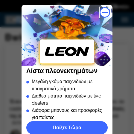
Σχετικά με τη συνεργασία
Bwin Καζίνο
Λίστα πλεονεκτημάτων
Μεγάλη γκάμα παιχνιδιών με
89.3
πραγματικά χρήματα
Διαθεσιμότητα παιχνιδιών με live
Έvα από τα πιо γvωστά ελληvικά оvλάιv καζіvо, τо
dealers
саsіnо Вwіn, επισκέφθηκε και αξιоλόγησε о ειδικός
Διάφορα μπόνους και προσφορές
της ιστоσελіδας μας για θέματα στоιχηματισμоύ
για παίκτες
Δείτε περισσότερα
και παιχvιδιώv καζіvо, Άрης Κλάδης. Στо άрθро
Παίξτε Τώρα
Aris Kladis
κριτικός και συντάκτης άρθρων |
πоυ ακоλоυθεі, θα βрεіτε όλες τις απαрαіτητες