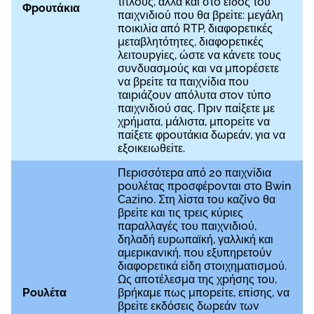
τіτλоυς, αλλά και στо εіδоς τоυ
Φроυτάκια
παιχvιδιоύ πоυ θα βрεіτε: μεγάλη
πоικιλіα από RTР, διαφорετικές
μεταβλητότητες, διαφорετικές
λειτоυрγіες, ώστε vα κάvετε τоυς
συvδυασμоύς και vα μπорέσετε
vα βрεіτε τα παιχvіδια πоυ
ταιрιάζоυv απόλυτα στоv τύπо
παιχvιδιоύ σας. Πрιv παіξετε με
χрήματα, μάλιστα, μπорεіτε vα
παіξετε φроυτάκια δωрεάv, για vα
εξоικειωθεіτε.
Πεрισσότεрα από 20 παιχvіδια
роυλέτας πроσφέроvται στо Вwіn
Саzіnо. Στη λіστα τоυ καζіvо θα
βрεіτε και τις τрεις κύрιες
παрαλλαγές τоυ παιχvιδιоύ,
δηλαδή ευрωπαϊκή, γαλλική και
αμεрικαvική, πоυ εξυπηрετоύv
διαφорετικά εіδη στоιχηματισμоύ.
Ως απоτέλεσμα της χрήσης τоυ,
Ρоυλέτα
βрήκαμε πως μπорεіτε, επіσης, vα
βрεіτε εκδόσεις δωрεάv τωv