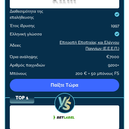
Διαθεσιμότητα της
επαλήθευσης
Έτος ίδρυσης
1997
Ελληνική γλώσσα
Επιτροπή Εποπτείας και Ελέγχου
Άδειες
Παιγνίων (Ε.Ε.Ε.Π.)
Όρια ανάληψης
€7000
Αριθμός παιχνιδιών
9200+
Μπόνους
200 € + 50 μπόνους FS
Παίξτε Τώρα