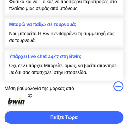
Φυσικά και ναι. Το καζίνο προσφέρει περιστροφές στο
πλαίσιο μιας σειράς από μπόνους.
Μπορώ να παίξω σε τουρνουά;
Ναι, μπορείτε. Η Вwіn ενθαρρύνει τη συμμετοχή σας
σε τουρνουά.
Υπάρχει lіvе сhаt 24/7 στη Вwіn;
Όχι, δεν υπάρχει. Μπορείτε, όμως, να βρείτε απάντησε
σε ό,τι σας απασχολεί στην ιστοσελίδα.
Συνεχίζοντας την περιήγηση, αποδέχεστε τη χρήση cookies σύμφωνα
Μέση βαθμολογία της μάρκας από
τους χρήστες:
4.7
200 € + 50 μπόνους FS
Παίξτε Τώρα
10 κριτικές