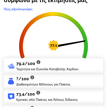
σύμφωνα με τις εκτιμήσεις μας
79.2/100
Ταχύτητα και Ευκολία Καταβολής Κερδών
?/100
Διαθεσιμότητα Μπόνους για Παίκτες
73.4/100
Κριτικές από Παίκτες και Άλλους Ειδικούς