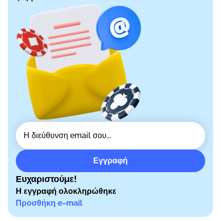
Εγγραφή
Ευχαριστούμε!
Η εγγραφή ολοκληρώθηκε
Προσθήκη e-mail