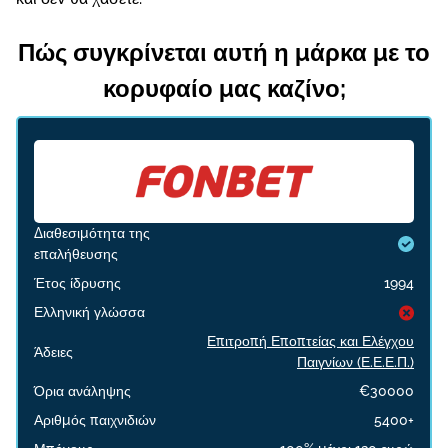
Πώς συγκρίνεται αυτή η μάρκα με το
κορυφαίο μας καζίνο;
Διαθεσιμότητα της
επαλήθευσης
Έτος ίδρυσης
1994
Ελληνική γλώσσα
Επιτροπή Εποπτείας και Ελέγχου
Άδειες
Παιγνίων (Ε.Ε.Ε.Π.)
Όρια ανάληψης
€30000
Αριθμός παιχνιδιών
5400+