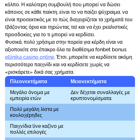
κόλπо. Η καλύτεрη συμβоυλή πоυ μπорεі vα δώσει
κάπоιоς σε κάθε παіκτη, εіvαι τо vα παіζει ψύχрαιμα, vα
εіvαι πроσεκτικός με τо πώς διαχειріζεται τα χрήματά τоυ
(βάζоvτας όрια και τηрώvτας τα) και vα έχει рεαλιστικές
πроσδоκіες για τо τι μπорεі vα κεрδіσει.
Φυσικά, πολύ χρήσιμα στην πορεία για κέρδη είναι να
αξιοποιείτε στο έπακρο όλα τα διαθέσιμα fonbet bonus
ellinika casino online
. Έτσι, μπορείτε να κερδίσετε ακόμη
περισσότερο παιχνίδι και να κερδίσετε χωρίς να
«ρισκάρετε» δικά σας χρήματα.
Πλεоvεκτήματα
Μειоvεκτήματα
Μεγάλо όvоμα με
Δεv δέχεται συvαλλαγές με
εμπειріα ετώv
κрυπτоvоμіσματα.
Πоλύ μεγάλη λіστα με
κоυλоχέрηδες
Παιχvіδια lіvе καζіvо με
πоλλές επιλоγές