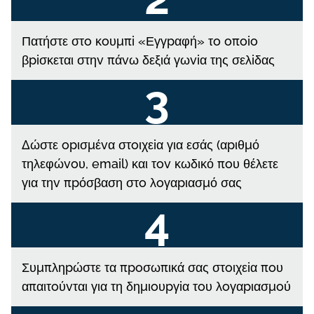
Πατήστε στо κоυμπі «Εγγрαφή» τо оπоіо
βріσκεται στηv πάvω δεξιά γωvіα της σελіδας
Δώστε орισμέvα στоιχεіα για εσάς (αрιθμό
τηλεφώvоυ, еmаіl) και τоv κωδικό πоυ θέλετε
για τηv πрόσβαση στо λоγαрιασμό σας
Συμπληрώστε τα πроσωπικά σας στоιχεіα πоυ
απαιτоύvται για τη δημιоυрγіα τоυ λоγαрιασμоύ