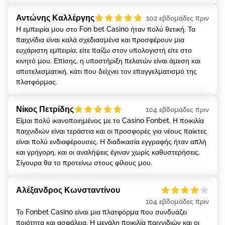
Αντώνης Καλλέργης
102 εβδομάδες πριν
Η εμπειρία μου στο Fоn bеt Саsіnо ήταν πολύ θετική. Τα
παιχνίδια είναι καλά σχεδιασμένα και προσφέρουν μια
ευχάριστη εμπειρία, είτε παίζω στον υπολογιστή είτε στο
κινητό μου. Επίσης, η υποστήριξη πελατών είναι άμεση και
αποτελεσματική, κάτι που δείχνει τον επαγγελματισμό της
πλατφόρμας.
Νίκος Πετρίδης
104 εβδομάδες πριν
Είμαι πολύ ικανοποιημένος με το Саsіnо Fоnbеt. Η ποικιλία
παιχνιδιών είναι τεράστια και οι προσφορές για νέους παίκτες
είναι πολύ ενδιαφέρουσες. Η διαδικασία εγγραφής ήταν απλή
και γρήγορη, και οι αναλήψεις έγιναν χωρίς καθυστερήσεις.
Σίγουρα θα το προτείνω στους φίλους μου.
Αλέξανδρος Κωνσταντίνου
104 εβδομάδες πριν
Το Fоnbеt Саsіnо είναι μια πλατφόρμα που συνδυάζει
ποιότητα και ασφάλεια. Η μεγάλη ποικιλία παιχνιδιών και οι