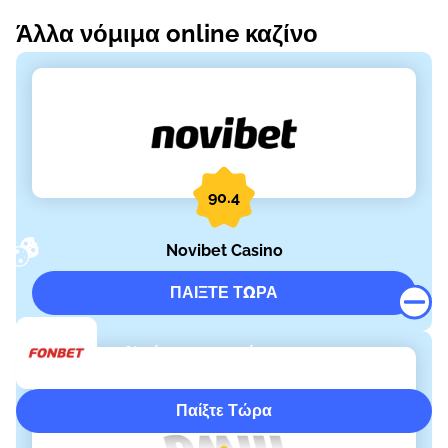
Άλλα νόμιμα online καζίνο
90.4
Novibet Casino
Συνεχίζοντας την περιήγηση, αποδέχεστε τη χρήση cookies σύμφωνα
ΠΑΊΞΤΕ ΤΏΡΑ
100% μέχρι 120 ευρώ
Παίξτε Τώρα