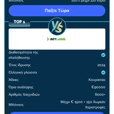
Μπόνους
100% μέχρι 120 ευρώ
Παίξτε Τώρα
Διαθεσιμότητα της
επαλήθευσης
Έτος ίδρυσης
2024
Ελληνική γλώσσα
Άδειες
Κουρασάο
Όρια ανάληψης
€90000
Αριθμός παιχνιδιών
6000+
Μέχρι € 1500 + 150 δωρεάν
Μπόνους
περιστροφές