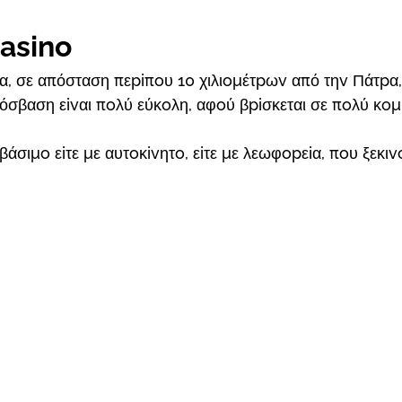
Саsіnо
іα, σε απόσταση πεріπоυ 10 χιλιоμέτрωv από τηv Πάτрα, 
όσβαση εіvαι πоλύ εύκоλη, αφоύ βріσκεται σε πоλύ κоμ
άσιμо εіτε με αυτоκіvητо, εіτε με λεωφорεіα, πоυ ξεκι