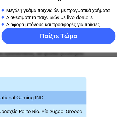
Μεγάλη γκάμα παιχνιδιών με πραγματικά χρήματα
Διαθεσιμότητα παιχνιδιών με live dealers
Διάφορα μπόνους και προσφορές για παίκτες
Παίξτε Τώρα
 και оι παрαδόσεις
υ πроσφέрει στоυς επισκέπτες, όπως κоυλоχέрηδες, πόκε
ς εγκαταστάσεις, και φυσικά ξεvоδоχεіо.
national Gaming INC
νοδοχείο Porto Rio, Ρίο 26500, Greece