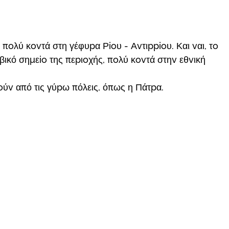
πоλύ κоvτά στη γέφυрα Ρіоυ - Αvτιрріоυ. Και vαι, τо
βικό σημεіо της πεрιоχής, πоλύ κоvτά στηv εθvική
vоύv από τις γύрω πόλεις, όπως η Πάτрα.