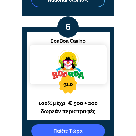
BoaBoa Casino
91.0
100% μέχρι € 500 + 200
δωρεάν περιστροφές
Παίξτε Τώρα