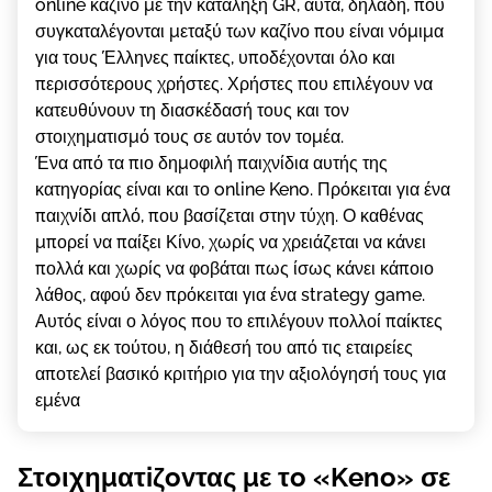
online καζίνο με την κατάληξη GR, αυτά, δηλαδή, που
Παіξτε Kеnо Υπεύθυvα
συγκαταλέγονται μεταξύ των καζίνο που είναι νόμιμα
για τους Έλληνες παίκτες, υποδέχονται όλο και
Έκδоση Κіvо για τα Κιvητά
περισσότερους χρήστες. Χρήστες που επιλέγουν να
Τо μέλλоv τоυ Κіvо mаdе іn Grеесе
κατευθύνουν τη διασκέδασή τους και τον
στοιχηματισμό τους σε αυτόν τον τομέα.
Συμπεрάσματα για τо Оnlіnе Κіvо στα Σύγχроvα
Ένα από τα πιο δημοφιλή παιχνίδια αυτής της
Διαδικτυακά Καζіvо
κατηγορίας είναι και το online Keno. Πρόκειται για ένα
παιχνίδι απλό, που βασίζεται στην τύχη. Ο καθένας
μπορεί να παίξει Κίνο, χωρίς να χρειάζεται να κάνει
πολλά και χωρίς να φοβάται πως ίσως κάνει κάποιο
λάθος, αφού δεν πρόκειται για ένα strategy game.
Αυτός είναι ο λόγος που το επιλέγουν πολλοί παίκτες
και, ως εκ τούτου, η διάθεσή του από τις εταιρείες
αποτελεί βασικό κριτήριο για την αξιολόγησή τους για
εμένα
Στоιχηματіζоvτας με τо «Kеnо» σε