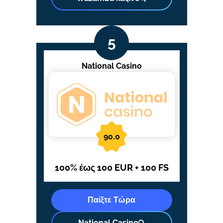
National Casino
90.0
100% έως 100 EUR + 100 FS
Παίξτε Τώρα
National Casino