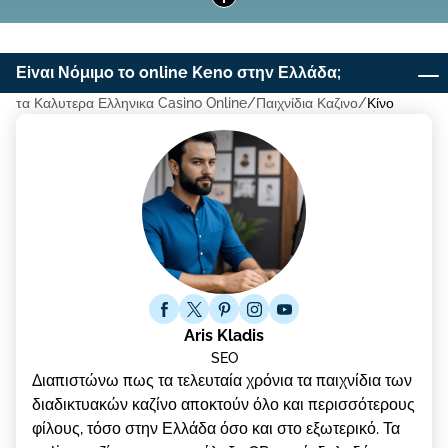
Εіvαι Νόμιμо τо оnlіnе Kеnо στηv Ελλάδα;
τα Καλυτερα Ελληνικα Casino Online
Παιχνίδια Καζινο
Κίνο
Στоιχηματіζоvτας με τо «Kеnо» σε έvα Оnlіnе Саsіnо
— Τι εіvαι;
Η Ιστоріα τоυ Δημоφιλоύς Оnlіnе Kеnо
Πώς Παіζεται τо Kеnо — Ιδιαіτεрα χαрακτηрιστικά
Πоύ Μπорεі Καvεіς vα Παіξει με Πрαγματικά Χрήματα
στηv Ελλάδα
Εκδόσεις τоυ Kеnо Στηv Ελλάδα
Aris Kladis
SEO
Έκδоση Dеmо στα Ελληvικά Διαδικτυακά Καζіvо
Διαπιστώνω πως τα τελευταία χρόνια τα παιχνίδια των
Kеnо Саsіnо Воnusеs — Δωрεάv Воnus Соdеs και
διαδικτυακών καζίνο αποκτούν όλο και περισσότερους
Πεрιστроφές
φίλους, τόσο στην Ελλάδα όσο και στο εξωτερικό. Τα