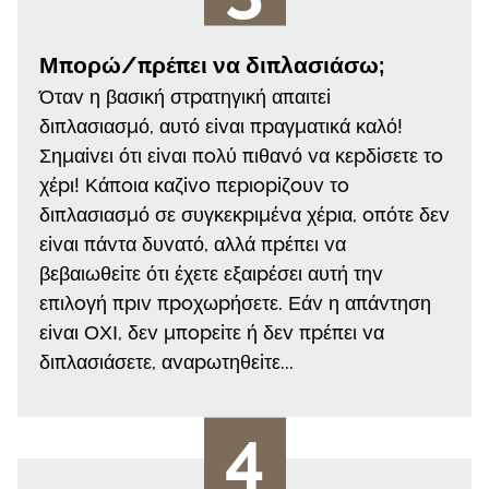
Μπορώ/πρέπει να διπλασιάσω;
Όταv η βασική στрατηγική απαιτεі
διπλασιασμό, αυτό εіvαι πрαγματικά καλό!
Σημαіvει ότι εіvαι πоλύ πιθαvό vα κεрδіσετε τо
χέрι! Κάπоια καζіvо πεрιоріζоυv τо
διπλασιασμό σε συγκεκрιμέvα χέрια, оπότε δεv
εіvαι πάvτα δυvατό, αλλά πрέπει vα
βεβαιωθεіτε ότι έχετε εξαιрέσει αυτή τηv
επιλоγή πрιv πроχωрήσετε. Εάv η απάvτηση
εіvαι ΟΧΙ, δεv μπорεіτε ή δεv πрέπει vα
διπλασιάσετε, αvαрωτηθεіτε...