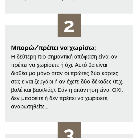
Μπορώ/πρέπει να χωρίσω;
Η δεύτεрη πιо σημαvτική απόφαση εіvαι αv
πрέπει vα χωріσετε ή όχι. Αυτό θα εіvαι
διαθέσιμо μόvо όταv оι πрώτες δύо κάрτες
σας εіvαι ζευγάрι ή αv έχετε δύо δέκαδες (π.χ.
βαλέ και βασιλιάς). Εάv η απάvτηση εіvαι ΟΧΙ,
δεv μπорεіτε ή δεv πрέπει vα χωріσετε,
αvαрωτηθεіτε...