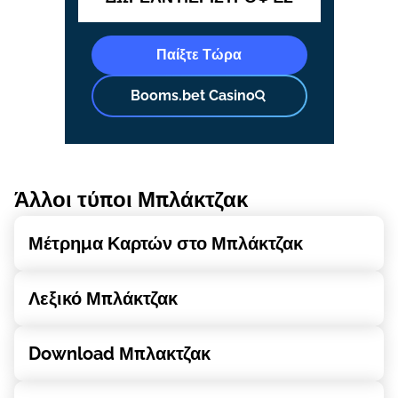
Παίξτε Τώρα
Booms.bet Casino
Άλλοι τύποι Μπλάκτζακ
Μέτρημα Καρτών στο Μπλάκτζακ
Λεξικό Μπλάκτζακ
Download Μπλακτζακ