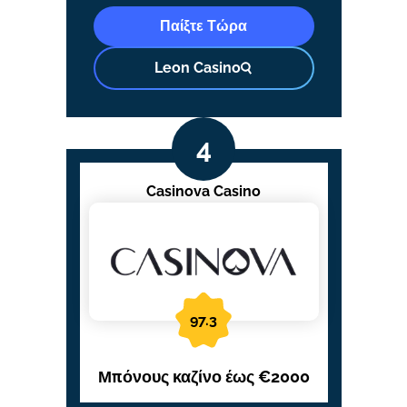
Παίξτε Τώρα
Leon Casino
Casinova Casino
97.3
Μπόνους καζίνο έως €2000