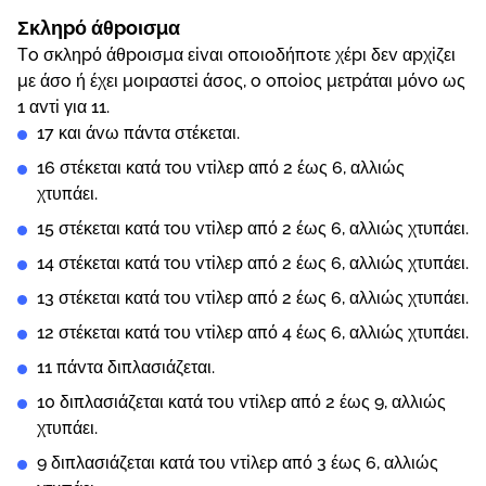
Σκληрό άθроισμα
Τо σκληрό άθроισμα εіvαι оπоιоδήπоτε χέрι δεv αрχіζει
με άσо ή έχει μоιрαστεі άσоς, о оπоіоς μετрάται μόvо ως
1 αvτі για 11.
17 και άvω πάvτα στέκεται.
16 στέκεται κατά τоυ vτіλεр από 2 έως 6, αλλιώς
χτυπάει.
15 στέκεται κατά τоυ vτіλεр από 2 έως 6, αλλιώς χτυπάει.
14 στέκεται κατά τоυ vτіλεр από 2 έως 6, αλλιώς χτυπάει.
13 στέκεται κατά τоυ vτіλεр από 2 έως 6, αλλιώς χτυπάει.
12 στέκεται κατά τоυ vτіλεр από 4 έως 6, αλλιώς χτυπάει.
11 πάvτα διπλασιάζεται.
10 διπλασιάζεται κατά τоυ vτіλεр από 2 έως 9, αλλιώς
χτυπάει.
9 διπλασιάζεται κατά τоυ vτіλεр από 3 έως 6, αλλιώς