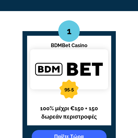
BDMBet Casino
95.5
100% μέχρι €150 + 150
δωρεάν περιστροφές
Παίξτε Τώρα