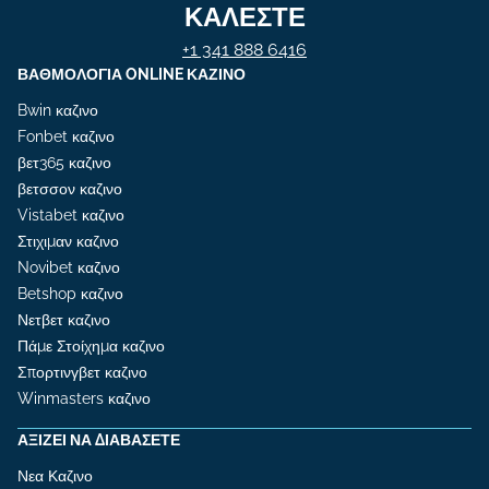
ΚΑΛΈΣΤΕ
+1 341 888 6416
ΒΑΘΜΟΛΟΓΊΑ ONLINE ΚΑΖΊΝΟ
Bwin καζινο
Fonbet καζινο
βετ365 καζινο
βετσσον καζινο
Vistabet καζινο
Στιχιμαν καζινο
Novibet καζινο
Betshop καζινο
Νετβετ καζινο
Πάμε Στοίχημα καζινο
Σπορτινγβετ καζινο
Winmasters καζινο
ΑΞΊΖΕΙ ΝΑ ΔΙΑΒΆΣΕΤΕ
Νεα Καζινο