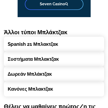
Seven Casino
Άλλοι τύποι Μπλάκτζακ
Spanish 21 Μπλακτζακ
Συστήματα Μπλακτζακ
Δωρεάν Μπλάκτζακ
Κανόνες Μπλακτζακ
Θέλεις να μαθαίνεις πρώτος/η τις