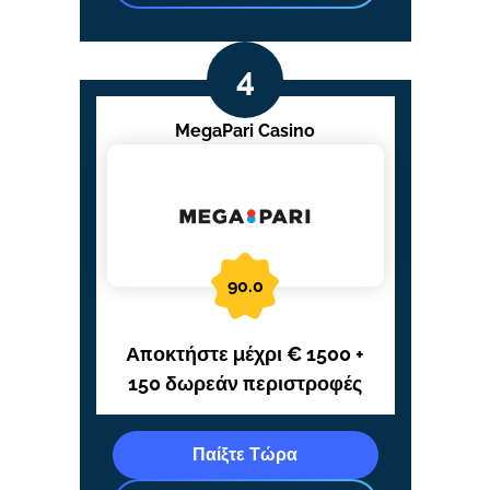
MegaPari Casino
90.0
Αποκτήστε μέχρι € 1500 +
150 δωρεάν περιστροφές
Παίξτε Τώρα