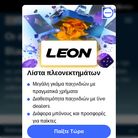
Σχετικά με τη συνεργασία
Οι συμβουλές για το
Blackjack
Το μπλακτζακ είναι ένα παιχνίδι όπου ο παίχτης έχει
ως μοναδικό σκοπό να κερδίσει τον ντίλερ. Βέβαια
Λίστα πλεονεκτημάτων
τον ίδιο σκοπό έχουνε και όλοι οι άλλοι παίχτες που
Μεγάλη γκάμα παιχνιδιών με
κάθονται μαζί σας στο τραπέζι, χωρίς όμως να
πραγματικά χρήματα
μπορείτε να παίξετε εναντίον τους.
Διαθεσιμότητα παιχνιδιών με live
dealers
Διάφορα μπόνους και προσφορές
για παίκτες
Επιλογή Online Casino
Παίξτε Τώρα