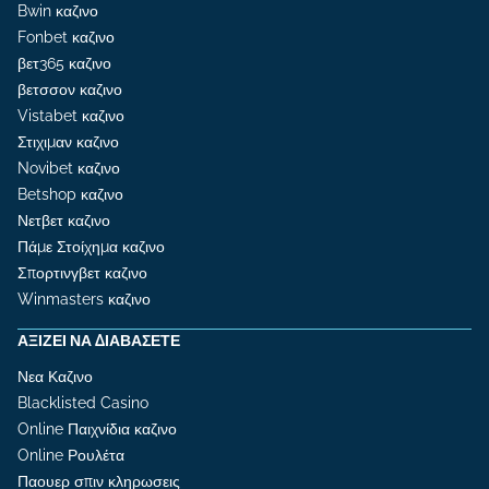
Bwin καζινο
Fonbet καζινο
βετ365 καζινο
βετσσον καζινο
Vistabet καζινο
Στιχιμαν καζινο
Novibet καζινο
Betshop καζινο
Νετβετ καζινο
Πάμε Στοίχημα καζινο
Σπορτινγβετ καζινο
Winmasters καζινο
ΑΞΊΖΕΙ ΝΑ ΔΙΑΒΆΣΕΤΕ
Νεα Καζινο
Blacklisted Casino
Online Παιχνίδια καζινο
Online Ρουλέτα
Παουερ σπιν κληρωσεις