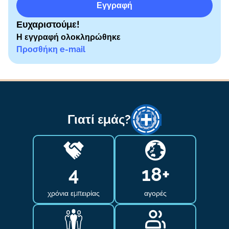
Εγγραφή
Ευχαριστούμε!
Η εγγραφή ολοκληρώθηκε
Προσθήκη e-mail
Γιατί εμάς?
5
20
+
χρόνια εμπειρίας
αγορές