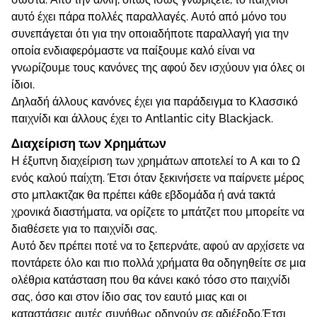
αυτό έχει πάρα πολλές παραλλαγές. Αυτό από μόνο του
συνεπάγεται ότι για την οποιαδήποτε παραλλαγή για την
οποία ενδιαφερόμαστε να παίξουμε καλό είναι να
γνωρίζουμε τους κανόνες της αφού δεν ισχύουν για όλες οι
ίδιοι.
Δηλαδή άλλους κανόνες έχει για παράδειγμα το Κλασσικό
παιχνίδι και άλλους έχει το Antlantic city Blackjack.
Διαχείριση των Χρημάτων
Η έξυπνη διαχείριση των χρημάτων αποτελεί το Α και το Ω
ενός καλού παίχτη. Έτσι όταν ξεκινήσετε να παίρνετε μέρος
στο μπλακτζακ θα πρέπει κάθε εβδομάδα ή ανά τακτά
χρονικά διαστήματα, να ορίζετε το μπάτζετ που μπορείτε να
διαθέσετε για το παιχνίδι σας.
Αυτό δεν πρέπει ποτέ να το ξεπερνάτε, αφού αν αρχίσετε να
ποντάρετε όλο και πιο πολλά χρήματα θα οδηγηθείτε σε μια
ολέθρια κατάσταση που θα κάνει κακό τόσο στο παιχνίδι
σας, όσο και στον ίδιο σας τον εαυτό μιας και οι
καταστάσεις αυτές συνήθως οδηγούν σε αδιέξοδο.Έτσι