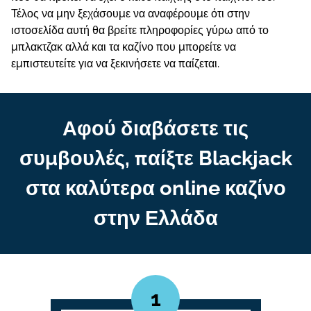
Τέλος να μην ξεχάσουμε να αναφέρουμε ότι στην
ιστοσελίδα αυτή θα βρείτε πληροφορίες γύρω από το
μπλακτζακ αλλά και τα καζίνο που μπορείτε να
εμπιστευτείτε για να ξεκινήσετε να παίζεται.
Αφού διαβάσετε τις
συμβουλές, παίξτε Blackjack
στα καλύτερα online καζίνο
στην Ελλάδα