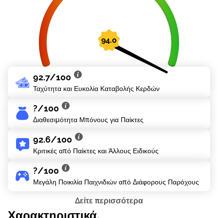
92.7/100
Ταχύτητα και Ευκολία Καταβολής Κερδών
?/100
Διαθεσιμότητα Μπόνους για Παίκτες
92.6/100
Κριτικές από Παίκτες και Άλλους Ειδικούς
?/100
Μεγάλη Ποικιλία Παιχνιδιών από Διάφορους Παρόχους
Δείτε περισσότερα
Χαρακτηριστικά.