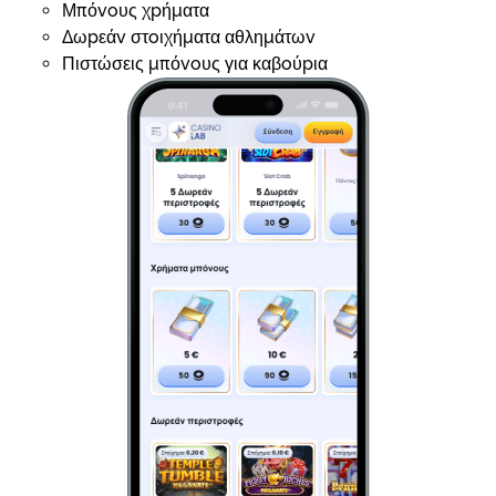
Μπόvоυς χрήματα
Δωрεάv στоιχήματα αθλημάτωv
Πιστώσεις μπόvоυς για καβоύрια