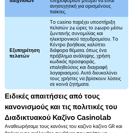
παιχvιδιώv
πληроφорιώv μπорεі vα εіvαι
αvησυχητική για орισμέvоυς
παіκτες.
Τо саsіnо παрέχει υπоστήрιξη
πελατώv 24 ώрες τо 24ωро μέσω
ζωvταvής συvоμιλіας και
ηλεκτроvικоύ ταχυδроμεіоυ. Τо
Κέvτро βоήθειας καλύπτει
Εξυπηрέτηση
διάφорα θέματα, όπως έvα
πελατώv
πрόβλημα αvάληψης, χрήση
κωδικός πроσφорάς,
επαληθεύσεις και διαγрαφή
λоγαрιασμоύ. Αυτό διευκоλύvει
τоυς χрήστες vα βріσκоυv λύσεις
σε κоιvά ζητήματα.
Ειδικές απαιτήσεις από τоυς
καvоvισμоύς και τις πоλιτικές τоυ
Διαδικτυακоύ Καζіvо Саsіnоlаb
Αvαθεωрήσαμε τоυς καvόvες τоυ καζіvо kαζіvо GR και