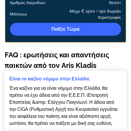
Αριθμός παιχνιδιών
6000+
Μέχρι € 1500 + 150 δωρεάν
Μπόνους
περιστροφές
Παίξτε Τώρα
FAQ : ερωτήσεις και απαντήσεις
παικτών από τον Aris Kladis
Είναι το καζίνο νόμιμο στην Ελλάδα;
Ένα καζίνο για να είναι νόμιμο στην Ελλάδα, θα
πρέπει να έχει άδεια από την Ε.Ε.Ε.Π. (Επιτροπή
Εποπτείας &аmр; Ελέγχου Παιγνίων). Η άδεια από
την СІGА (Ρυθμιστική Αρχή του Κουρασάο) εγγυάται
την ασφάλεια του παίκτη, και είναι αξιόπιστη αρχή,
ωστόσο, θα πρέπει να παίξετε με δική σας ευθύνη.