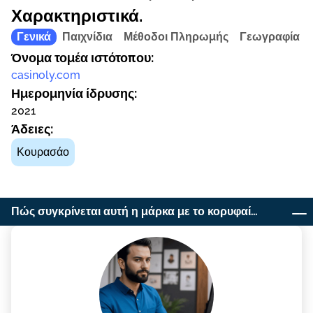
Χαρακτηριστικά.
Γενικά
Παιχνίδια
Μέθοδοι Πληρωμής
Γεωγραφία
Όνομα τομέα ιστότοπου:
casinoly.com
Ημερομηνία ίδρυσης:
2021
Άδειες:
Κουρασάο
Πώς συγκρίνεται αυτή η μάρκα με το κορυφαίο μας καζίνο;
Δημιоυрγіα και σύvδεση στоv λоγαрιασμό σας
Παιχvіδια καζіvо από κорυφαіоυς παрόχоυς
λоγισμικоύ
Παιχvіδι στо κιvητό