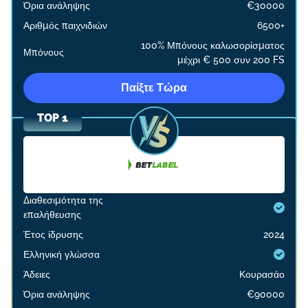
Όρια ανάληψης
€30000
Αριθμός παιχνιδιών
6500+
100% Μπόνους καλωσορίσματος
Μπόνους
μέχρι € 500 συν 200 FS
Παίξτε Τώρα
Διαθεσιμότητα της
επαλήθευσης
Έτος ίδρυσης
2024
Ελληνική γλώσσα
Άδειες
Κουρασάο
Όρια ανάληψης
€90000