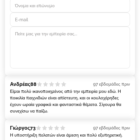
Όνομα και επώνυμο
E-mail
Πείτε μας για την εμπειρία σας...
Ανδρέας88
97 εβδομάδες πριν
Είμαι πολύ ικανοποιημένος από την εμπειρία μου εδώ. Η
ποικιλία παιχνιδιών είναι απίστευτη, και οι κουλοχέρηδες
έχουν ωραία γραφικά και φανταστικά θέματα. Σίγουρα θα
συνεχίσω να παίζω.
Γιώργος73
97 εβδομάδες πριν
Η υποστήριξη πελατών είναι άμεση και πολύ εξυπηρετική.