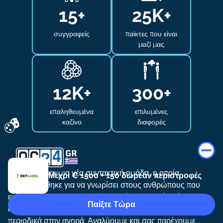
15
+
25
K+
συγγραφείς
παίκτες που είναι
μαζί μας
12
K+
300
+
επαληθευμένα
επιλυμένες
καζίνο
διαφορές
Συνεχίζοντας την περιήγηση, αποδέχεστε τη χρήση cookies σύμφωνα
Το OC24 είναι μια νέα συντακτική ομάδα, η οποία
Μέχρι € 1500 + 150 δωρεάν περιστροφές
δημιουργήθηκε για να γνωρίσει στους ανθρώπους που
ενδιαφέρονται για το iGaming τις ήδη γνωστές μάρκες
Παίξτε Τώρα
καζίνο online, καθώς και τις νέες που εμφανίζονται
περιοδικά στην αγορά. Αναλύουμε και σας παρέχουμε