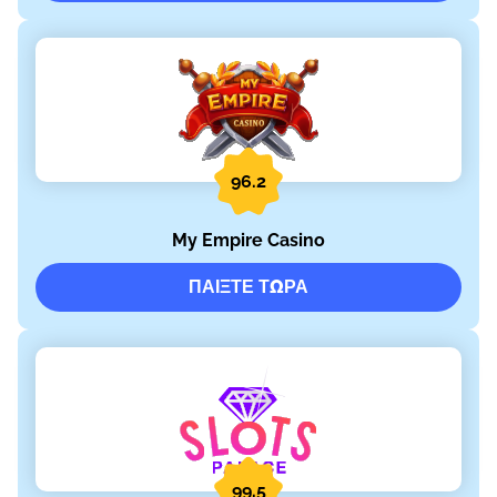
96.2
My Empire Casino
ΠΑΊΞΤΕ ΤΏΡΑ
99.5