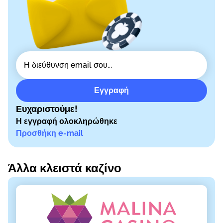
Εγγραφή
Ευχαριστούμε!
Η εγγραφή ολοκληρώθηκε
Προσθήκη e-mail
Άλλα κλειστά καζίνο