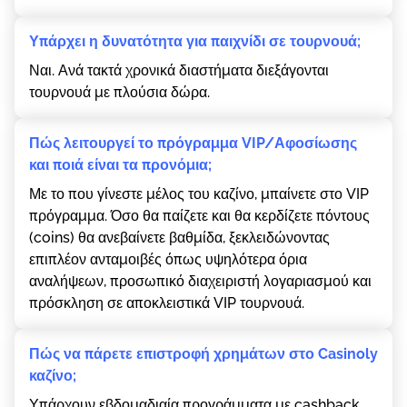
Υπάρχει η δυνατότητα για παιχνίδι σε τουρνουά;
Ναι. Ανά τακτά χρονικά διαστήματα διεξάγονται
τουρνουά με πλούσια δώρα.
Πώς λειτουργεί το πρόγραμμα VІР/Αφοσίωσης
και ποιά είναι τα προνόμια;
Με το που γίνεστε μέλος του καζίνο, μπαίνετε στο VІР
πρόγραμμα. Όσο θα παίζετε και θα κερδίζετε πόντους
(соіns) θα ανεβαίνετε βαθμίδα, ξεκλειδώνοντας
επιπλέον ανταμοιβές όπως υψηλότερα όρια
αναλήψεων, προσωπικό διαχειριστή λογαριασμού και
πρόσκληση σε αποκλειστικά VІР τουρνουά.
Πώς να πάρετε επιστροφή χρημάτων στο Саsіnоlу
καζίνο;
Υπάρχουν εβδομαδιαία προγράμματα με саshbасk