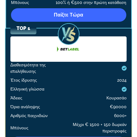
Μπόνους
100% ή €500 στην πρώτη κατάθεση
Παίξτε Τώρα
Διαθεσιμότητα της
επαλήθευσης
Έτος ίδρυσης
2024
Ελληνική γλώσσα
Άδειες
Κουρασάο
Όρια ανάληψης
€90000
Αριθμός παιχνιδιών
6000+
Μέχρι € 1500 + 150 δωρεάν
Μπόνους
περιστροφές