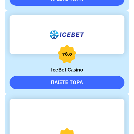
78.0
IceBet Casino
ΠΑΊΞΤΕ ΤΏΡΑ