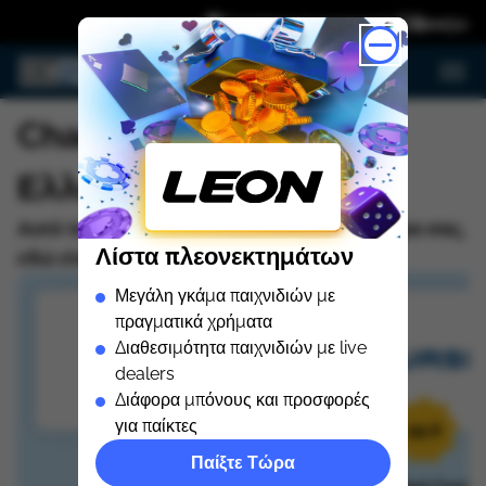
Σχετικά με τη συνεργασία
Championsbet Casino
Ελλάδα
Αυτό το καζίνο δεν είναι αποδεκτό στη χώρα σας,
Λίστα πλεονεκτημάτων
εδώ είναι 3 καλύτερα καζίνο για σας:
Μεγάλη γκάμα παιχνιδιών με
πραγματικά χρήματα
Διαθεσιμότητα παιχνιδιών με live
dealers
Διάφορα μπόνους και προσφορές
για παίκτες
99.9
99.8
Παίξτε Τώρα