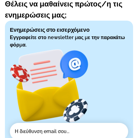
Θέλεις να μαθαίνεις πρώτος/η τις
ενημερώσεις μας;
Ενημερώσεις στο εισερχόμενο
Εγγραφείτε στο newsletter μας με την παρακάτω
φόρμα.