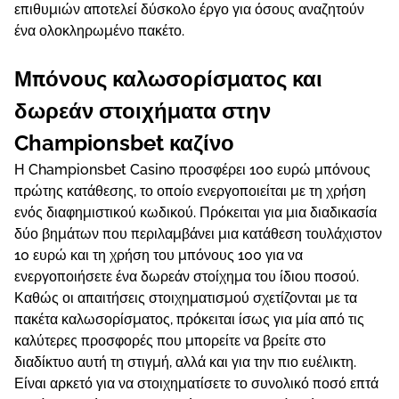
επιθυμιών αποτελεί δύσκολο έργο για όσους αναζητούν
ένα ολοκληρωμένο πακέτο.
Μπόνους καλωσορίσματος και
δωρεάν στοιχήματα στην
Championsbet καζίνο
Η Championsbet Casino προσφέρει 100 ευρώ μπόνους
πρώτης κατάθεσης, το οποίο ενεργοποιείται με τη χρήση
ενός διαφημιστικού κωδικού. Πρόκειται για μια διαδικασία
δύο βημάτων που περιλαμβάνει μια κατάθεση τουλάχιστον
10 ευρώ και τη χρήση του μπόνους 100 για να
ενεργοποιήσετε ένα δωρεάν στοίχημα του ίδιου ποσού.
Καθώς οι απαιτήσεις στοιχηματισμού σχετίζονται με τα
πακέτα καλωσορίσματος, πρόκειται ίσως για μία από τις
καλύτερες προσφορές που μπορείτε να βρείτε στο
διαδίκτυο αυτή τη στιγμή, αλλά και για την πιο ευέλικτη.
Είναι αρκετό για να στοιχηματίσετε το συνολικό ποσό επτά