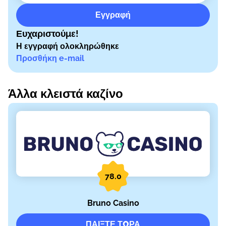
Εγγραφή
Ευχαριστούμε!
Η εγγραφή ολοκληρώθηκε
Προσθήκη e-mail
Άλλα κλειστά καζίνο
78.0
Bruno Casino
ΠΑΊΞΤΕ ΤΏΡΑ