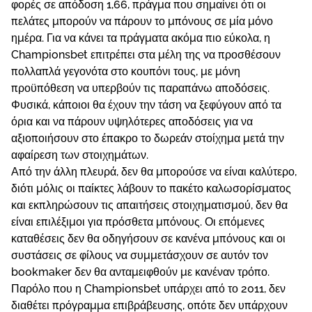
φορές σε απόδοση 1,66, πράγμα που σημαίνει ότι οι
πελάτες μπορούν να πάρουν το μπόνους σε μία μόνο
ημέρα. Για να κάνει τα πράγματα ακόμα πιο εύκολα, η
Championsbet επιτρέπει στα μέλη της να προσθέσουν
πολλαπλά γεγονότα στο κουπόνι τους, με μόνη
προϋπόθεση να υπερβούν τις παραπάνω αποδόσεις.
Φυσικά, κάποιοι θα έχουν την τάση να ξεφύγουν από τα
όρια και να πάρουν υψηλότερες αποδόσεις για να
αξιοποιήσουν στο έπακρο το δωρεάν στοίχημα μετά την
αφαίρεση των στοιχημάτων.
Από την άλλη πλευρά, δεν θα μπορούσε να είναι καλύτερο,
διότι μόλις οι παίκτες λάβουν το πακέτο καλωσορίσματος
και εκπληρώσουν τις απαιτήσεις στοιχηματισμού, δεν θα
είναι επιλέξιμοι για πρόσθετα μπόνους. Οι επόμενες
καταθέσεις δεν θα οδηγήσουν σε κανένα μπόνους και οι
συστάσεις σε φίλους να συμμετάσχουν σε αυτόν τον
bookmaker δεν θα ανταμειφθούν με κανέναν τρόπο.
Παρόλο που η Championsbet υπάρχει από το 2011, δεν
διαθέτει πρόγραμμα επιβράβευσης, οπότε δεν υπάρχουν