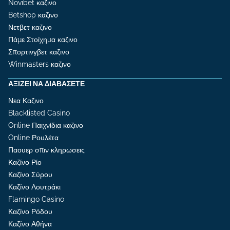
Novibet καζινο
Betshop καζινο
Νετβετ καζινο
Πάμε Στοίχημα καζινο
Σπορτινγβετ καζινο
Winmasters καζινο
ΑΞΊΖΕΙ ΝΑ ΔΙΑΒΆΣΕΤΕ
Νεα Καζινο
Blacklisted Casino
Online Παιχνίδια καζινο
Online Ρουλέτα
Παουερ σπιν κληρωσεις
Καζίνο Ρίο
Καζίνο Σύρου
Καζίνο Λουτράκι
Flamingo Casino
Καζίνο Ρόδου
Καζίνο Αθήνα