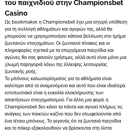
του παιχνιδιού στην Championsbet
Άλλες επιλογές τυχερών παιχνιδιών στην
Championsbet
Casino
Ως bookmaker, η Championsbet έχει μια ισχυρή υπόθεση
Εγγραφή στο Championsbet
για τη συλλογή αθλημάτων και αγορών της, αλλά θα
Ασφάλεια και εξυπηρέτηση πελατών
μπορούσε να χρησιμοποιήσει κάποια βελτίωση στο τμήμα
ζωντανών στοιχημάτων. Οι ζωντανοί πίνακες και οι
Καταθέσεις και αναλήψεις
πληροφορίες σχετικά με τα επερχόμενα παιχνίδια και
αγώνες θα σας φανούν χρήσιμες, αλλά αυτό είναι μόνο μια
Τρόποι επικοινωνίας
χλωμή παρηγοριά λόγω της έλλειψης λειτουργίας
Πώς συγκρίνεται αυτή η μάρκα με το κορυφαίο μας
ζωντανής ροής.
καζίνο;
Το μπόνους καλωσορίσματος για τα αθλήματα είναι
καλύτερο από το αναμενόμενο και αυτό που είναι ιδιαίτερα
Θέλεις να μαθαίνεις πρώτος/η τις ενημερώσεις μας;
εντυπωσιακό είναι η ευκολία ολοκλήρωσης των
απαιτήσεων στοιχηματισμού. Για άλλη μια φορά, η
Άλλα κλειστά καζίνο
Championsbet δεν κάνει τα πάντα και αγνοεί πλήρως τις
ανάγκες των παικτών καζίνο που δεν επωφελούνται από
ένα τέτοιο μπόνους. Το γεγονός ότι τα ζωντανά παιχνίδια
και το πόκερ εξακολουθούν να βρίσκονται στη λίστα